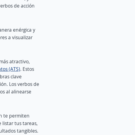
verbos de acción
anera enérgica y
es a visualizar
más atractivo,
tos (ATS)
. Estos
bras clave
ión. Los verbos de
os al alinearse
én te permiten
listar tus tareas,
ultados tangibles.