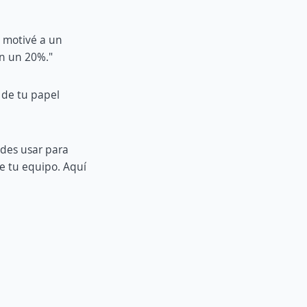
y motivé a un
en un 20%."
 de tu papel
edes usar para
de tu equipo. Aquí