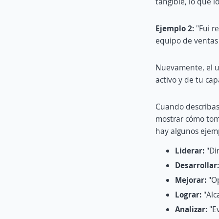
tangible, lo que 
Ejemplo 2:
"Fui r
equipo de ventas 
Nuevamente, el us
activo y de tu cap
Cuando describas 
mostrar cómo tomas
hay algunos ejem
Liderar:
"Dir
Desarrollar:
Mejorar:
"Op
Lograr:
"Alc
Analizar:
"Ev