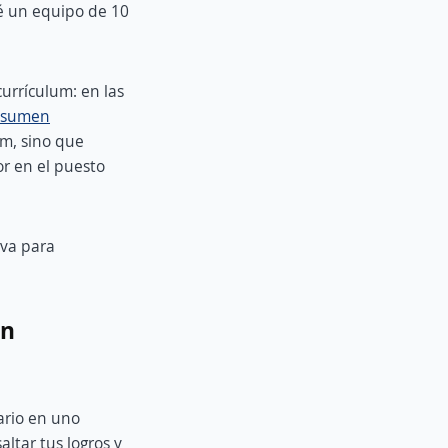
ré un equipo de 10
urrículum: en las
esumen
um, sino que
r en el puesto
iva para
un
ario en uno
ltar tus logros y