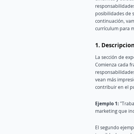
responsabilidades
posibilidades de 
continuación, vam
currículum para 
1. Descripcio
La sección de exp
Comienza cada fra
responsabilidades
vean más impresio
contribuir en el p
Ejemplo 1:
"Traba
marketing que in
El segundo ejempl