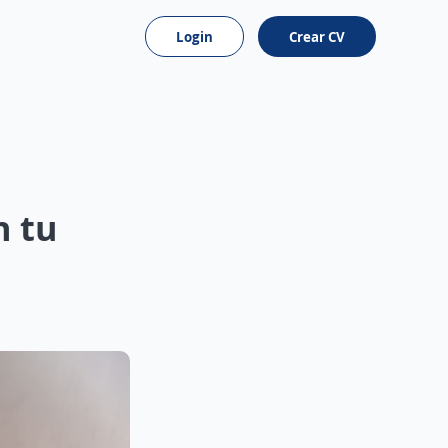
Login
Crear CV
n tu