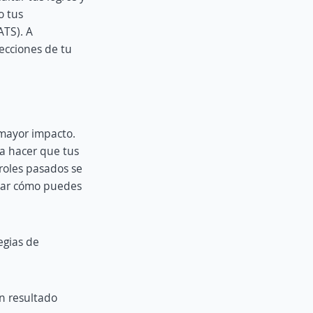
o tus
ATS). A
ecciones de tu
 mayor impacto.
ra hacer que tus
 roles pasados se
izar cómo puedes
egias de
n resultado