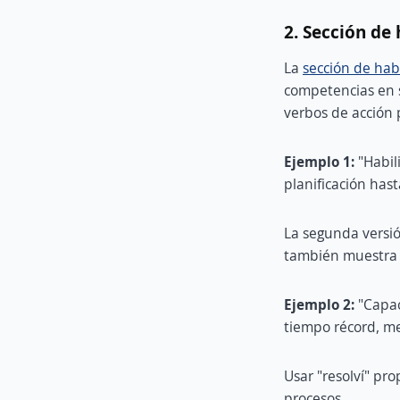
2. Sección de
La
sección de hab
competencias en s
verbos de acción p
Ejemplo 1:
"Habil
planificación has
La segunda versió
también muestra 
Ejemplo 2:
"Capaci
tiempo récord, me
Usar "resolví" pr
procesos.