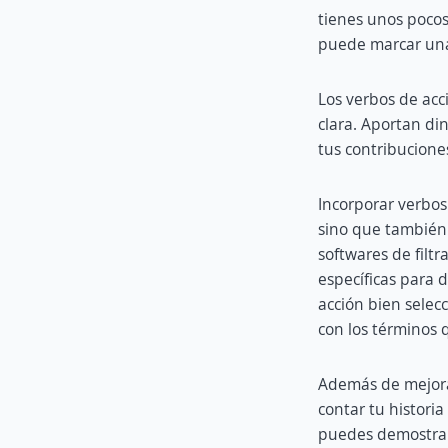
tienes unos pocos
puede marcar una 
Los verbos de acc
clara. Aportan di
tus contribucione
Incorporar verbos
sino que también
softwares de filt
específicas para 
acción bien selec
con los términos 
Además de mejorar
contar tu histori
puedes demostrar 