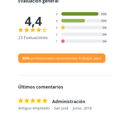
Evaluación general
5
55%
4,4
4
35%
3
5%
2
0%
23 Evaluaciones
1
5%
80%
profesionales recomiendan trabajar aquí
Últimos comentarios
Administración
Antiguo empleado
San José
Junio, 2018