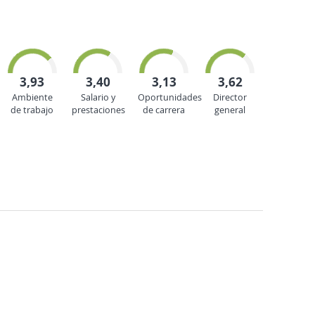
3,93
3,40
3,13
3,62
Ambiente
Salario y
Oportunidades
Director
de trabajo
prestaciones
de carrera
general