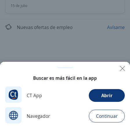
15 de julio
Nuevas ofertas de empleo
Avísame
Buscar es más fácil en la app
CT App
Abrir
Navegador
Continuar
Buscar
Postulaciones
Avisos
Favoritos
Menú