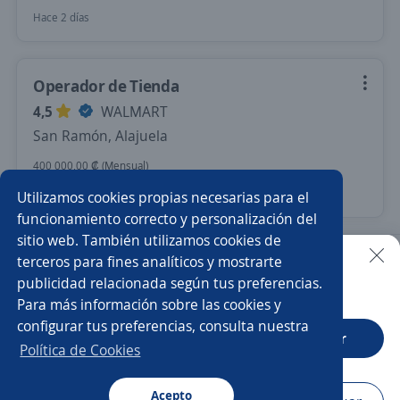
Hace 2 días
Operador de Tienda
4,5
WALMART
San Ramón, Alajuela
400 000,00 ₡ (Mensual)
Hace 7 días
Utilizamos cookies propias necesarias para el
funcionamiento correcto y personalización del
sitio web. También utilizamos cookies de
Nuevas ofertas de empleo
Avísame
terceros para fines analíticos y mostrarte
publicidad relacionada según tus preferencias.
Buscar es más fácil en la app
Para más información sobre las cookies y
Empleos similares
configurar tus preferencias, consulta nuestra
CT App
Abrir
Auxiliar de almacén
Bodeguero/a
Operador/a
Política de Cookies
Supervisor/a de almacén
Chófer
Acepto