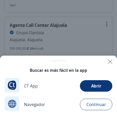
Ayer
Agente Call Center Alajuela
Grupo Danissa
Alajuela, Alajuela
550 000,00 ₡ (Mensual)
Hace 4 días
Buscar es más fácil en la app
Nuevas ofertas de empleo
Avísame
CT App
Abrir
Navegador
Continuar
Buscar
Postulaciones
Avisos
Favoritos
Menú