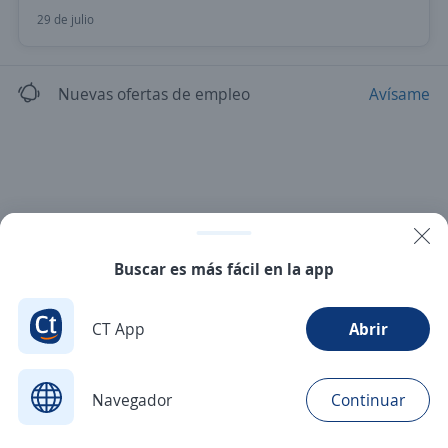
29 de julio
Nuevas ofertas de empleo
Avísame
Buscar es más fácil en la app
CT App
Abrir
Navegador
Continuar
Buscar
Postulaciones
Avisos
Favoritos
Menú