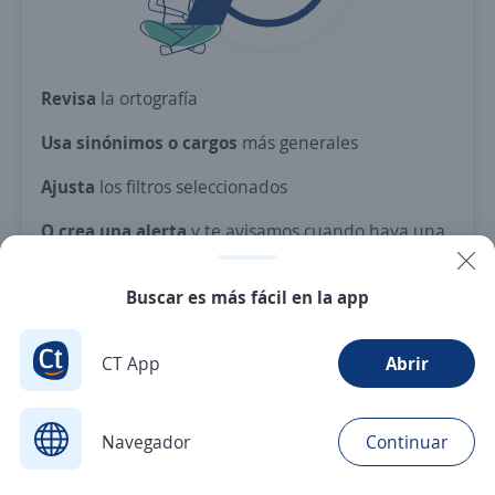
Revisa
la ortografía
Usa sinónimos o cargos
más generales
Ajusta
los filtros seleccionados
O crea una alerta
y te avisamos cuando haya una
vacante con tus criterios
Buscar es más fácil en la app
Nuevas ofertas de empleo
Avísame
CT App
Abrir
Navegador
Continuar
Buscar
Postulaciones
Avisos
Favoritos
Menú