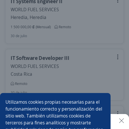
IT Systems Engineer II
WORLD FUEL SERVICES
Heredia, Heredia
1 500 000,00 ₡ (Mensual)
Remoto
30 de julio
IT Software Developer III
WORLD FUEL SERVICES
Costa Rica
Remoto
30 de julio
Utilizamos cookies propias necesarias para el
funcionamiento correcto y personalización del
Desarrollador de Python Senior
sitio web. También utilizamos cookies de
terceros para fines analíticos y mostrarte
Solvo