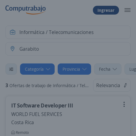
Ingresar
Categoría
Provincia
Fecha
Lug
3
Relevancia
Ofertas de trabajo de Informática / Telecomunicaciones en Garabito, Puntarenas
IT Software Developer III
WORLD FUEL SERVICES
Costa Rica
Remoto