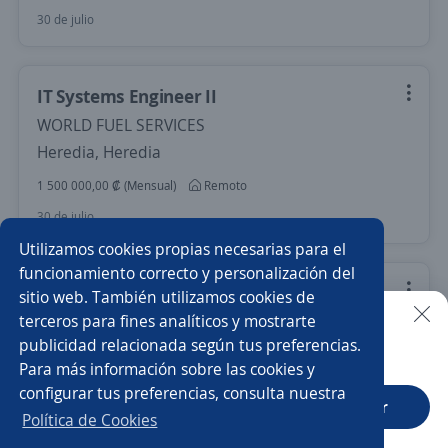
30 de julio
IT Systems Engineer II
WORLD FUEL SERVICES
Heredia, Heredia
1 500 000,00 ₡ (Mensual)
Remoto
30 de julio
Utilizamos cookies propias necesarias para el
funcionamiento correcto y personalización del
Desarrollador de Python Senior
sitio web. También utilizamos cookies de
terceros para fines analíticos y mostrarte
Solvo
publicidad relacionada según tus preferencias.
Buscar es más fácil en la app
San José, San José
Para más información sobre las cookies y
900 000,00 ₡ (Mensual)
Remoto
configurar tus preferencias, consulta nuestra
CT App
Abrir
Más de 30 días
Política de Cookies