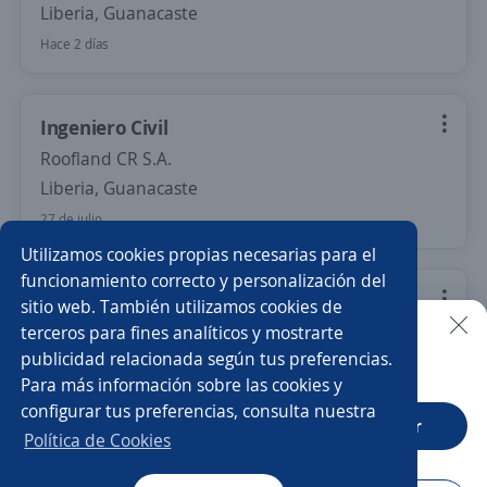
Liberia, Guanacaste
Hace 2 días
Ingeniero Civil
Roofland CR S.A.
Liberia, Guanacaste
27 de julio
Utilizamos cookies propias necesarias para el
funcionamiento correcto y personalización del
Ingeniero Químico
sitio web. También utilizamos cookies de
terceros para fines analíticos y mostrarte
Philogical Consulting
publicidad relacionada según tus preferencias.
Buscar es más fácil en la app
Escazú, San José
Para más información sobre las cookies y
Remoto
configurar tus preferencias, consulta nuestra
CT App
Abrir
Hace 7 días
Política de Cookies