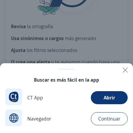
Revisa
la ortografía
Usa sinónimos o cargos
más generales
Ajusta
los filtros seleccionados
O crea una alerta
y te avisamos cuando haya una
vacante con tus criterios
Buscar es más fácil en la app
Nuevas ofertas de empleo
Avísame
CT App
Abrir
Navegador
Continuar
Buscar
Postulaciones
Avisos
Favoritos
Menú