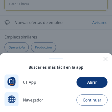
Hace 11 horas
Nuevas ofertas de empleo
Avísame
Empleos similares
Operario/a
Producción
Buscar es más fácil en la app
CT App
Abrir
Navegador
Continuar
Buscar
Postulaciones
Avisos
Favoritos
Menú