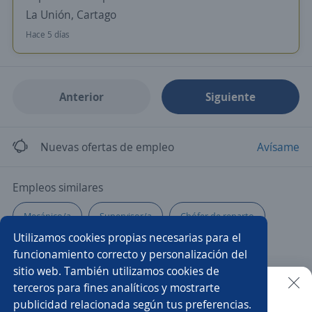
La Unión, Cartago
Hace 5 días
Anterior
Siguiente
Nuevas ofertas de empleo
Avísame
Empleos similares
Mecánico/a
Supervisor/a
Chófer de reparto
Utilizamos cookies propias necesarias para el
Técnico/a de mantenimiento
Vendedor/a
funcionamiento correcto y personalización del
sitio web. También utilizamos cookies de
Operario/a
Técnico/a mecánico automotriz
Barista
terceros para fines analíticos y mostrarte
publicidad relacionada según tus preferencias.
Buscar es más fácil en la app