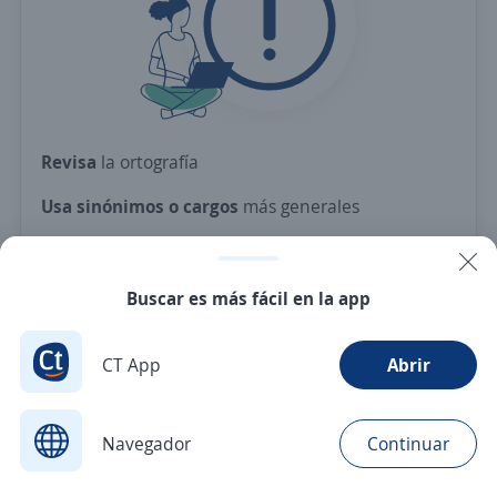
Revisa
la ortografía
Usa sinónimos o cargos
más generales
Ajusta
los filtros seleccionados
O crea una alerta
y te avisamos cuando haya una
Buscar es más fácil en la app
vacante con tus criterios
CT App
Abrir
Nuevas ofertas de empleo
Avísame
Navegador
Continuar
Buscar
Postulaciones
Avisos
Favoritos
Menú