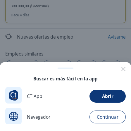
390 000,00 ₡ (Mensual)
Hace 4 días
Nuevas ofertas de empleo
Avísame
Empleos similares
Colaborador/a
Operador/a
Auxiliar
Barista
Buscar es más fácil en la app
Bodeguero/a
CT App
Abrir
Navegador
Continuar
Buscar
Postulaciones
Avisos
Favoritos
Menú