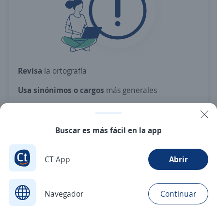
Revisa
la ortografía
Usa sinónimos o cargos
más generales
Ajusta
los filtros seleccionados
O crea una alerta
y te avisamos cuando haya una
Buscar es más fácil en la app
vacante con tus criterios
CT App
Abrir
Nuevas ofertas de empleo
Avísame
Navegador
Continuar
Buscar
Postulaciones
Avisos
Favoritos
Menú