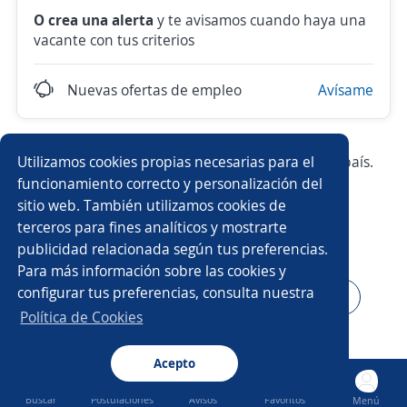
O crea una alerta
y te avisamos cuando haya una
vacante con tus criterios
Nuevas ofertas de empleo
Avísame
Utilizamos cookies propias necesarias para el
Prueba con los empleos más demandados del país.
funcionamiento correcto y personalización del
sitio web. También utilizamos cookies de
Operador/a
Vendedor/a
Producción
terceros para fines analíticos y mostrarte
publicidad relacionada según tus preferencias.
Ejecutivo/a de ventas
Chófer
Auxiliar
Para más información sobre las cookies y
configurar tus preferencias, consulta nuestra
Bodeguero/a
Asesor/a de ventas
Supervisor/a
Política de Cookies
Auxiliar de almacén
Acepto
Buscar
Postulaciones
Avisos
Favoritos
Menú