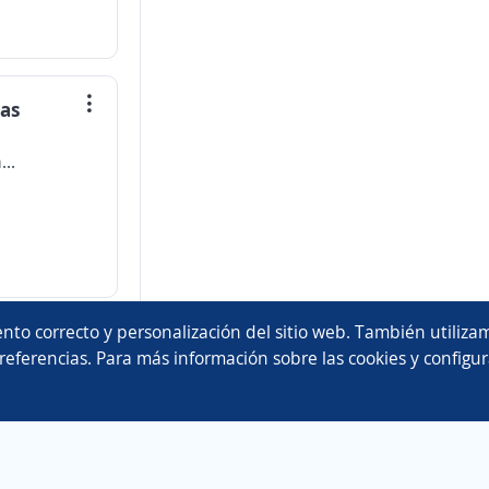
tas
Distribuidora Universal de Alimentos Sociedad Anónima
nto correcto y personalización del sitio web. También utilizam
referencias. Para más información sobre las cookies y configur