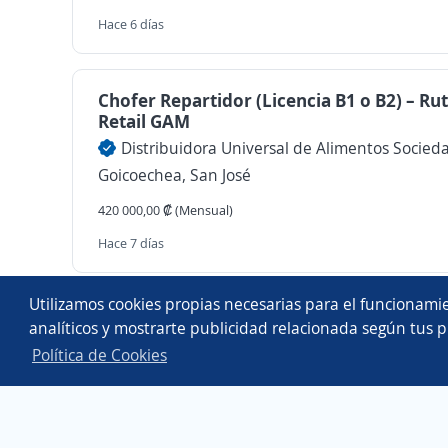
Hace 6 días
Chofer Repartidor (Licencia B1 o B2) – Ru
Retail GAM
Goicoechea, San José
420 000,00 ₡ (Mensual)
Hace 7 días
Copyright 2014 - 2026 DGNET LTD.
Utilizamos cookies propias necesarias para el funcionamie
Aviso legal
/
privacidad
analíticos y mostrarte publicidad relacionada según tus p
Política de Cookies