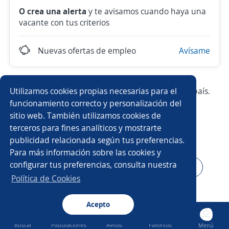
O crea una alerta
y te avisamos cuando haya una
vacante con tus criterios
Nuevas ofertas de empleo
Avísame
Utilizamos cookies propias necesarias para el
Prueba con los empleos más demandados del país.
funcionamiento correcto y personalización del
sitio web. También utilizamos cookies de
Operador/a
Vendedor/a
Producción
terceros para fines analíticos y mostrarte
publicidad relacionada según tus preferencias.
Ejecutivo/a de ventas
Chófer
Auxiliar
Para más información sobre las cookies y
configurar tus preferencias, consulta nuestra
Bodeguero/a
Asesor/a de ventas
Supervisor/a
Política de Cookies
Auxiliar de almacén
Acepto
Buscar
Postulaciones
Avisos
Favoritos
Menú