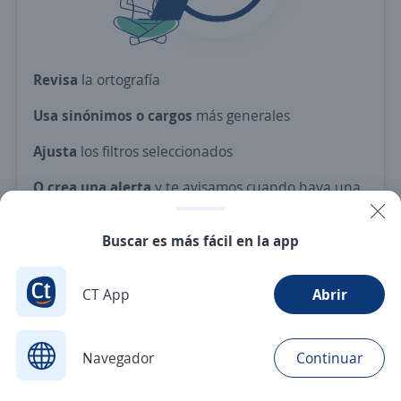
Revisa
la ortografía
Usa sinónimos o cargos
más generales
Ajusta
los filtros seleccionados
O crea una alerta
y te avisamos cuando haya una
vacante con tus criterios
Buscar es más fácil en la app
Nuevas ofertas de empleo
Avísame
CT App
Abrir
Navegador
Continuar
Buscar
Postulaciones
Avisos
Favoritos
Menú