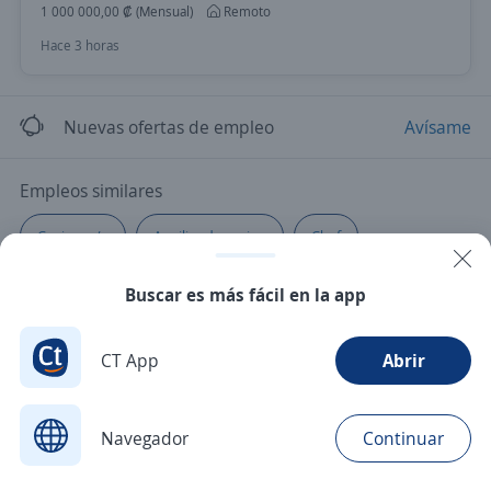
1 000 000,00 ₡ (Mensual)
Remoto
Hace 3 horas
Nuevas ofertas de empleo
Avísame
Empleos similares
Cocinero/a
Auxiliar de cocina
Chef
Buscar es más fácil en la app
CT App
Abrir
Navegador
Continuar
Buscar
Postulaciones
Avisos
Favoritos
Menú