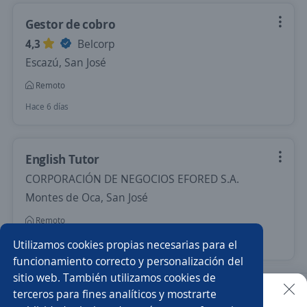
Gestor de cobro
4,3
Belcorp
Escazú, San José
Remoto
Hace 6 días
English Tutor
CORPORACIÓN DE NEGOCIOS EFORED S.A.
Montes de Oca, San José
Remoto
Hace 7 días
Utilizamos cookies propias necesarias para el
funcionamiento correcto y personalización del
sitio web. También utilizamos cookies de
Nuevas ofertas de empleo
Avísame
terceros para fines analíticos y mostrarte