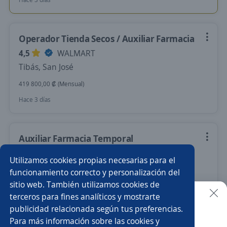
Operador Tienda Secos / Auxiliar Farmacia
4,5
WALMART
Tibás, San José
419 800,00 ₡ (Mensual)
Hace 3 días
Auxiliar Farmacia Temporal
4,5
WALMART
Utilizamos cookies propias necesarias para el
Alajuela, Alajuela
funcionamiento correcto y personalización del
sitio web. También utilizamos cookies de
440 000,00 ₡ (Mensual)
terceros para fines analíticos y mostrarte
Hace 4 días
publicidad relacionada según tus preferencias.
Buscar es más fácil en la app
Para más información sobre las cookies y