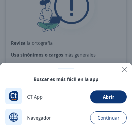
Revisa
la ortografía
Usa sinónimos o cargos
más generales
Ajusta
los filtros seleccionados
O crea una alerta
y te avisamos cuando haya una
Buscar es más fácil en la app
vacante con tus criterios
CT App
Abrir
Nuevas ofertas de empleo
Avísame
Navegador
Continuar
Buscar
Postulaciones
Avisos
Favoritos
Menú