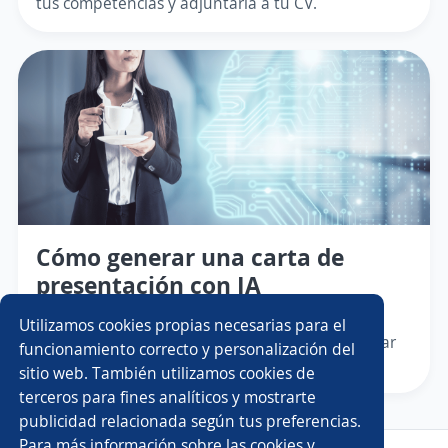
tus competencias y adjuntarla a tu CV.
Cómo generar una carta de
presentación con IA
Generar una carta de presentación con IA te
Utilizamos cookies propias necesarias para el
ahorrará tiempo y esfuerzo, y te permitirá ajustar
funcionamiento correcto y personalización del
tus habilidades a las vacantes.
sitio web. También utilizamos cookies de
terceros para fines analíticos y mostrarte
publicidad relacionada según tus preferencias.
Para más información sobre las cookies y