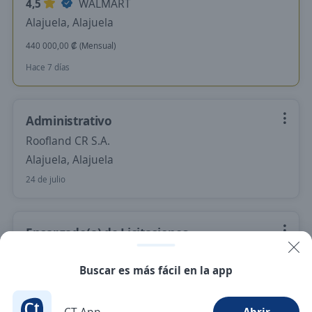
4,5
WALMART
Alajuela, Alajuela
440 000,00 ₡ (Mensual)
Hace 7 días
Administrativo
Roofland CR S.A.
Alajuela, Alajuela
24 de julio
Encargado(a) de Licitaciones
3,8
Prosisa
Buscar es más fácil en la app
Heredia, Heredia
500 000,00 ₡ (Mensual)
Remoto
CT App
Abrir