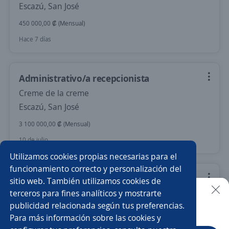
Escazú, San José
450 000,00 ₡ (Mensual)
Hace 7 días
Administrativo/a recepcionista
Creme de la creme
Escazú, San José
3 100 000,00 ₡ (Mensual)
10 de julio
Utilizamos cookies propias necesarias para el
funcionamiento correcto y personalización del
Encargado(a) de Licitaciones
sitio web. También utilizamos cookies de
terceros para fines analíticos y mostrarte
3,8
Prosisa
publicidad relacionada según tus preferencias.
Buscar es más fácil en la app
Heredia, Heredia
Para más información sobre las cookies y
500 000,00 ₡ (Mensual)
Remoto