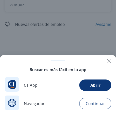
29 de julio
Nuevas ofertas de empleo
Avísame
Buscar es más fácil en la app
CT App
Abrir
Navegador
Continuar
Buscar
Postulaciones
Avisos
Favoritos
Menú