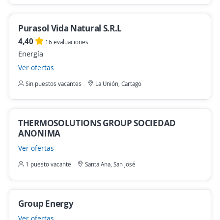
Purasol Vida Natural S.R.L
4,40
16 evaluaciones
Energía
Ver ofertas
Sin puestos vacantes
La Unión, Cartago
THERMOSOLUTIONS GROUP SOCIEDAD
ANONIMA
Ver ofertas
1 puesto vacante
Santa Ana, San José
Group Energy
Ver ofertas