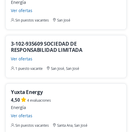
Energía
Ver ofertas
Sin puestos vacantes
San José
3-102-935609 SOCIEDAD DE
RESPONSABILIDAD LIMITADA
Ver ofertas
1 puesto vacante
San José, San José
Yuxta Energy
4,50
4 evaluaciones
Energía
Ver ofertas
Sin puestos vacantes
Santa Ana, San José