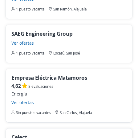
1 puesto vacante
San Ramón, Alajuela
SAEG Engineering Group
Ver ofertas
1 puesto vacante
Escazú, San José
Empresa Eléctrica Matamoros
4,62
8 evaluaciones
Energía
Ver ofertas
Sin puestos vacantes
San Carlos, Alajuela
Celect