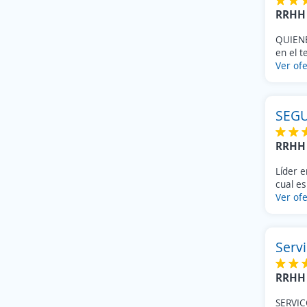
RRHH 
QUIENE
en el t
Ver ofe
SEGU
RRHH 
Líder e
cual es
Ver ofe
Servi
RRHH 
SERVIC