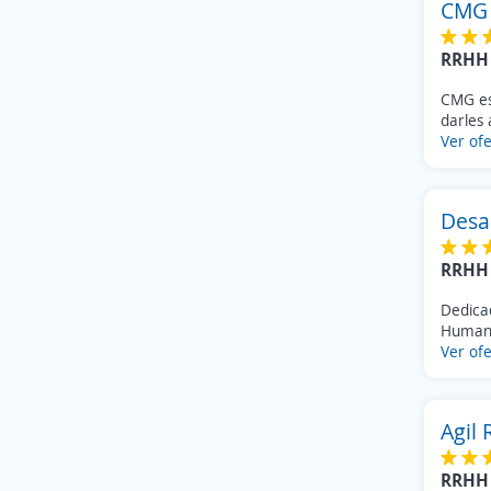
CMG 
Barva
(1)
Flores
(1)
RRHH 
San Isidro
(1)
Garabito
CMG es 
(1)
darles 
Aserrí
(1)
Ver ofe
Sin especificar
(1)
Desa
RRHH 
Dedica
Humano
Ver ofe
Agil
RRHH 