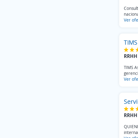
Consul
naciona
Ver ofe
TIMS
RRHH 
TIMS A
gerenci
Ver ofe
Servi
RRHH 
QUIENE
interna