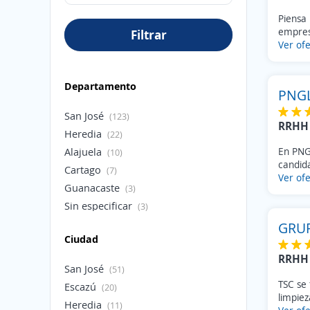
Piensa 
empresa
Filtrar
Ver ofe
Departamento
PNG
San José
(123)
RRHH 
Heredia
(22)
Alajuela
En PNG
(10)
candida
Cartago
(7)
Ver ofe
Guanacaste
(3)
Sin especificar
(3)
Extranjero
(1)
GRUP
Ciudad
Limón
(1)
RRHH 
Puntarenas
(1)
San José
(51)
Sin especificar
(1)
TSC se 
Escazú
(20)
limpieza
Heredia
(11)