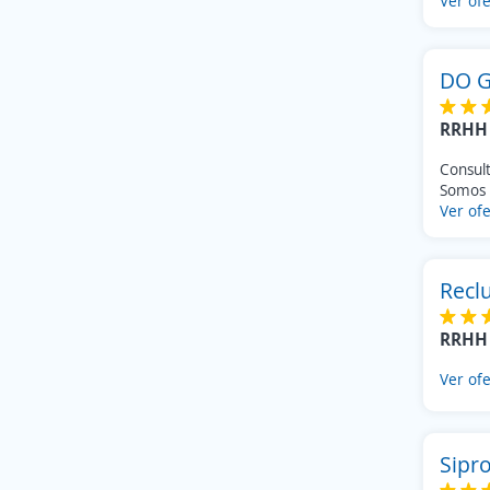
Ver ofe
DO G
RRHH 
Consul
Somos 
Ver ofe
Recl
RRHH 
Ver ofe
Sipro