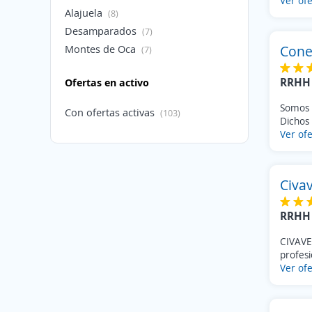
Ver ofe
Alajuela
(8)
Desamparados
(7)
Montes de Oca
Cone
(7)
Goicoechea
(6)
RRHH 
Ofertas en activo
Tibás
(6)
Santo Domingo
(5)
Somos 
Con ofertas activas
(103)
Cartago
Dichos 
(4)
Ver ofe
Curridabat
(4)
La Unión
(3)
Acosta
(3)
Civa
Santa Ana
(3)
Sin especificar
(3)
RRHH 
Belén
(2)
CIVAVE
Moravia
(2)
profesi
Sin especificar
(2)
Ver ofe
Sin especificar
(2)
San Carlos
(1)