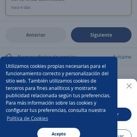
Hace 6 días
Anterior
Siguiente
Nuevas ofertas de empleo
Avísame
Utilizamos cookies propias necesarias para el
funcionamiento correcto y personalización del
Empleos similares
sitio web. También utilizamos cookies de
Vendedor/a
Asesor/a de ventas
Agente
terceros para fines analíticos y mostrarte
publicidad relacionada según tus preferencias.
Buscar es más fácil en la app
Para más información sobre las cookies y
Agente de ventas
Impulsador/a
configurar tus preferencias, consulta nuestra
CT App
Abrir
Ejecutivo/a de ventas
Ejecutivo/a comercial
Política de Cookies
Asesor/a comercial
Acepto
Navegador
Continuar