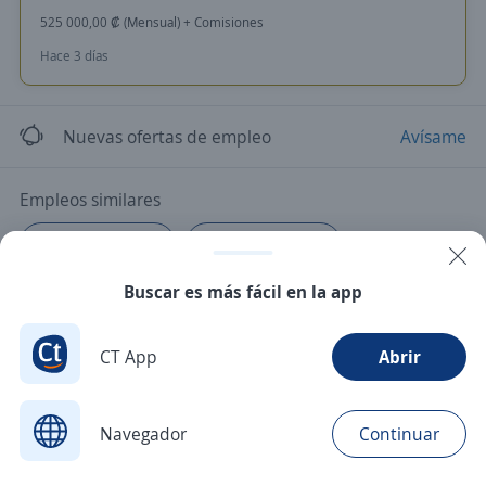
525 000,00 ₡ (Mensual) + Comisiones
Hace 3 días
Nuevas ofertas de empleo
Avísame
Empleos similares
Asesor/a comercial
Asesor/a de ventas
Buscar es más fácil en la app
CT App
Abrir
Navegador
Continuar
Buscar
Postulaciones
Avisos
Favoritos
Menú