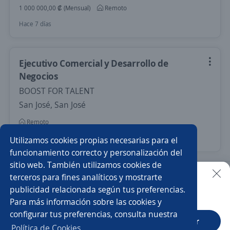
1 000 000,00 ₡ (Mensual)
Remoto
Hace 7 días
Ejecutivo Comercial y Desarrollo de
Negocios
BOOST FOR TALENT
San José, San José
Remoto
28 de julio
Utilizamos cookies propias necesarias para el
funcionamiento correcto y personalización del
sitio web. También utilizamos cookies de
Nuevas ofertas de empleo
Avísame
terceros para fines analíticos y mostrarte
publicidad relacionada según tus preferencias.
Buscar es más fácil en la app
Para más información sobre las cookies y
Empleos similares
configurar tus preferencias, consulta nuestra
CT App
Abrir
Encargado/a
Chef
Supervisor/a de almacén
Política de Cookies