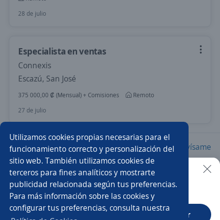
28 de julio
Especialista en ventas
Connexis
Escazú, San José
375 000,00 ₡ (Mensual) + Comisiones
Remoto
27 de julio
Utilizamos cookies propias necesarias para el
Nuevas ofertas de empleo
Avísame
funcionamiento correcto y personalización del
sitio web. También utilizamos cookies de
terceros para fines analíticos y mostrarte
Empleos similares
publicidad relacionada según tus preferencias.
Buscar es más fácil en la app
Para más información sobre las cookies y
Vendedor/a
Agente de ventas
configurar tus preferencias, consulta nuestra
CT App
Abrir