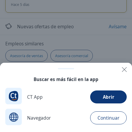
Hace 5 días
Nuevas ofertas de empleo
Avísame
Empleos similares
Asesor/a de ventas
Asesor/a comercial
Buscar es más fácil en la app
CT App
Abrir
Navegador
Continuar
Buscar
Postulaciones
Avisos
Favoritos
Menú