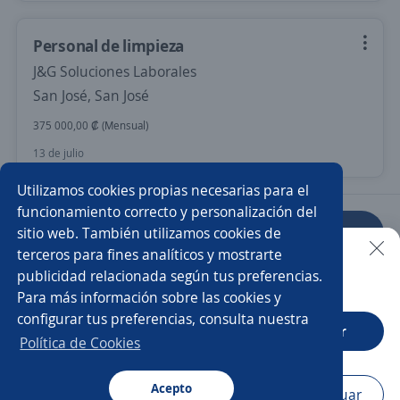
Personal de limpieza
J&G Soluciones Laborales
San José, San José
375 000,00 ₡ (Mensual)
13 de julio
Utilizamos cookies propias necesarias para el
funcionamiento correcto y personalización del
sitio web. También utilizamos cookies de
Anterior
Siguiente
terceros para fines analíticos y mostrarte
publicidad relacionada según tus preferencias.
Buscar es más fácil en la app
Para más información sobre las cookies y
Nuevas ofertas de empleo
Avísame
configurar tus preferencias, consulta nuestra
CT App
Abrir
Política de Cookies
Empleos similares
Producción
Operario/a
Operador/a
Acepto
Navegador
Continuar