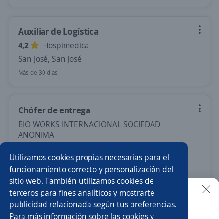
Auxiliar de Logística
4,2
Hospimedica
San José, San José
Más de 30 días
Chófer de entrega
BIO WORKS INTERNACIONAL SOCIEDAD
ANONIMA
San José, San José
Utilizamos cookies propias necesarias para el
425 000,00 ₡ (Mensual)
funcionamiento correcto y personalización del
sitio web. También utilizamos cookies de
Más de 30 días
terceros para fines analíticos y mostrarte
publicidad relacionada según tus preferencias.
Buscar es más fácil en la app
Para más información sobre las cookies y
Nuevas ofertas de empleo
Avísame